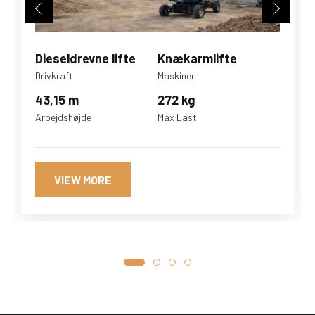
Dieseldrevne lifte
Knækarmlifte
Drivkraft
Maskiner
43,15 m
272 kg
Arbejdshøjde
Max Last
VIEW MORE