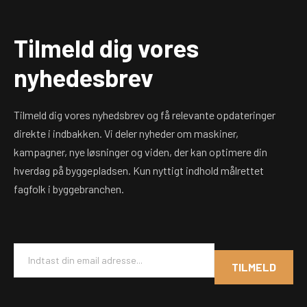
Tilmeld dig vores
nyhedesbrev
Tilmeld dig vores nyhedsbrev og få relevante opdateringer
direkte i indbakken. Vi deler nyheder om maskiner,
kampagner, nye løsninger og viden, der kan optimere din
hverdag på byggepladsen. Kun nyttigt indhold målrettet
fagfolk i byggebranchen.
E
m
TILMELD
a
i
l