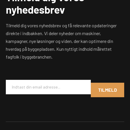
nyhedesbrev
Tilmeld dig vores nyhedsbrev og få relevante opdateringer
direkte i indbakken. Vi deler nyheder om maskiner,
kampagner, nye løsninger og viden, der kan optimere din
hverdag på byggepladsen. Kun nyttigt indhold målrettet
fagfolk i byggebranchen.
E
m
TILMELD
a
i
l
*