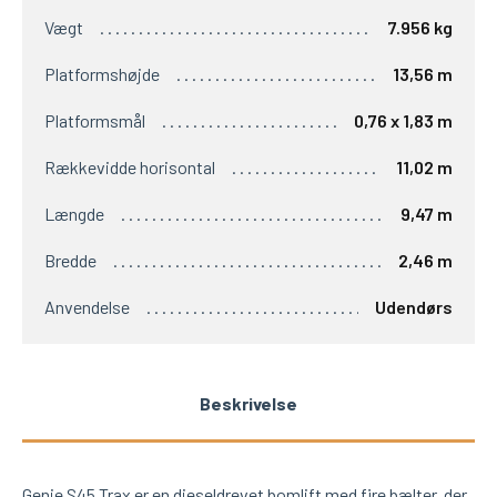
Vægt
7.956 kg
Platformshøjde
13,56 m
Platformsmål
0,76 x 1,83 m
Rækkevidde horisontal
11,02 m
Længde
9,47 m
Bredde
2,46 m
Anvendelse
Udendørs
Beskrivelse
Genie S45 Trax er en dieseldrevet bomlift med fire bælter, der