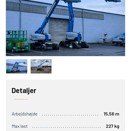
Detaljer
Arbejdshøjde
15,56 m
Max last
227 kg