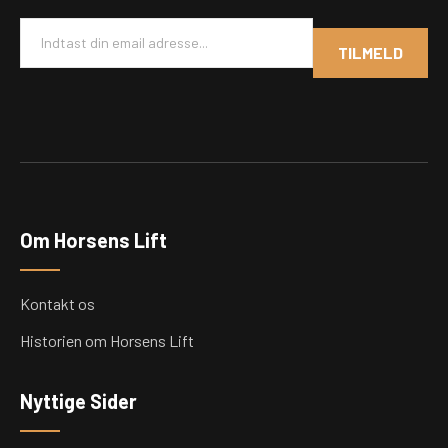
E
m
TILMELD
a
i
l
*
Om Horsens Lift
Kontakt os
Historien om Horsens Lift
Nyttige Sider