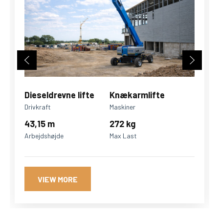
Dieseldrevne lifte
Knækarmlifte
Drivkraft
Maskiner
43,15 m
272 kg
Arbejdshøjde
Max Last
VIEW MORE