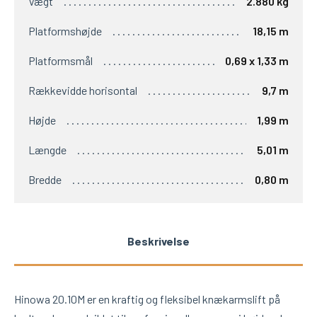
Vægt
2.880 kg
Platformshøjde
18,15 m
Platformsmål
0,69 x 1,33 m
Rækkevidde horisontal
9,7 m
Højde
1,99 m
Længde
5,01 m
Bredde
0,80 m
Beskrivelse
Hinowa 20.10M er en kraftig og fleksibel knækarmslift på