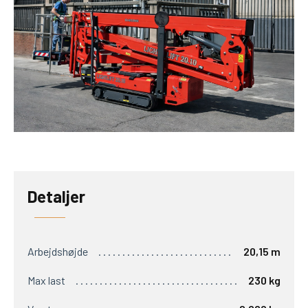
Detaljer
Arbejdshøjde
20,15 m
Max last
230 kg