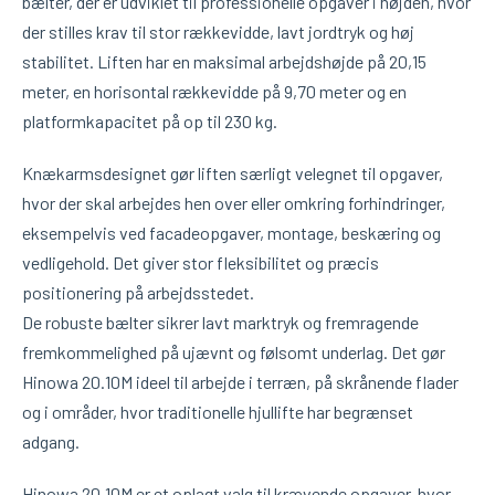
bælter, der er udviklet til professionelle opgaver i højden, hvor
der stilles krav til stor rækkevidde, lavt jordtryk og høj
stabilitet. Liften har en maksimal arbejdshøjde på 20,15
meter, en horisontal rækkevidde på 9,70 meter og en
platformkapacitet på op til 230 kg.
Knækarmsdesignet gør liften særligt velegnet til opgaver,
hvor der skal arbejdes hen over eller omkring forhindringer,
eksempelvis ved facadeopgaver, montage, beskæring og
vedligehold. Det giver stor fleksibilitet og præcis
positionering på arbejdsstedet.
De robuste bælter sikrer lavt marktryk og fremragende
fremkommelighed på ujævnt og følsomt underlag. Det gør
Hinowa 20.10M ideel til arbejde i terræn, på skrånende flader
og i områder, hvor traditionelle hjullifte har begrænset
adgang.
Hinowa 20.10M er et oplagt valg til krævende opgaver, hvor