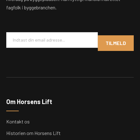
fagfolk i byggebranchen.
E
m
TILMELD
a
i
l
*
Om Horsens Lift
Kontakt os
Historien om Horsens Lift