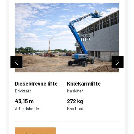
Dieseldrevne lifte
Knækarmlifte
Drivkraft
Maskiner
43,15 m
272 kg
Arbejdshøjde
Max Last