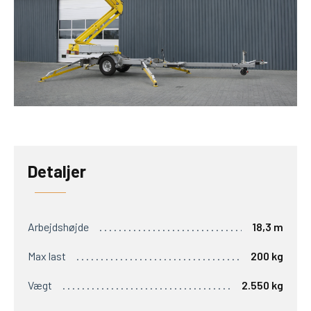
Detaljer
Arbejdshøjde
18,3 m
Max last
200 kg
Vægt
2.550 kg