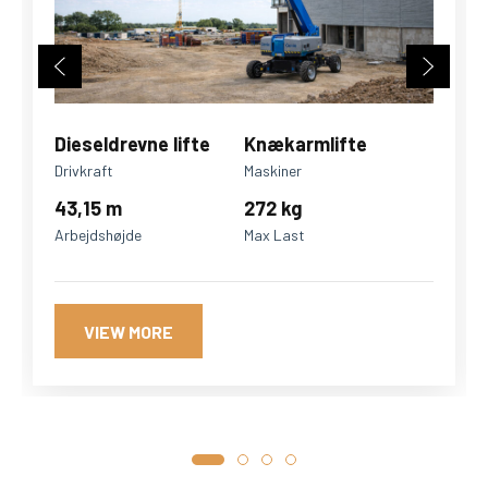
Dieseldrevne lifte
Knækarmlifte
Drivkraft
Maskiner
43,15 m
272 kg
Arbejdshøjde
Max Last
VIEW MORE