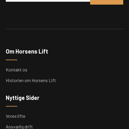
a
i
l
*
Om Horsens Lift
Kontakt os
Historien om Horsens Lift
Nyttige Sider
Vores lifte
Ansvarlig drift