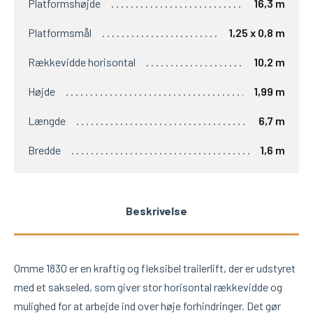
Platformshøjde
16,3 m
Platformsmål
1,25 x 0,8 m
Rækkevidde horisontal
10,2 m
Højde
1,99 m
Længde
6,7 m
Bredde
1,6 m
Beskrivelse
Omme 1830 er en kraftig og fleksibel trailerlift, der er udstyret
med et sakseled, som giver stor horisontal rækkevidde og
mulighed for at arbejde ind over høje forhindringer. Det gør