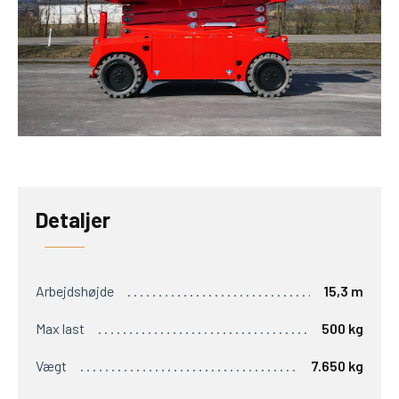
Detaljer
Arbejdshøjde
15,3 m
Max last
500 kg
Vægt
7.650 kg