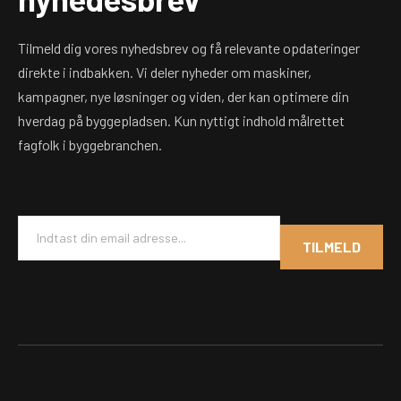
Tilmeld dig vores nyhedsbrev og få relevante opdateringer
direkte i indbakken. Vi deler nyheder om maskiner,
kampagner, nye løsninger og viden, der kan optimere din
hverdag på byggepladsen. Kun nyttigt indhold målrettet
fagfolk i byggebranchen.
E
m
TILMELD
a
i
l
*