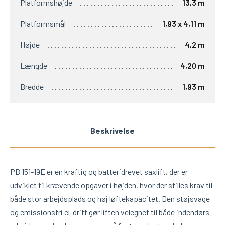
Platformshøjde
13,3 m
Platformsmål
1,93 x 4,11 m
Højde
4,2 m
Længde
4,20 m
Bredde
1,93 m
Beskrivelse
PB 151-19E er en kraftig og batteridrevet saxlift, der er
udviklet til krævende opgaver i højden, hvor der stilles krav til
både stor arbejdsplads og høj løftekapacitet. Den støjsvage
og emissionsfri el-drift gør liften velegnet til både indendørs