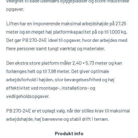
velegnet til både udendørs byggepladser og store industrielle
opgaver.
Liften har en imponerende maksimal arbejdshøjde på 27,25
meter og en meget høj platformkapacitet på op til 1.000 kg.
Det gør PB 270-24E ideel til opgaver, hvor der arbejdes med
flere personer samt tungt værktøj og materialer.
Den ekstra store platform måler 2,40 × 5,73 meter og kan
forlænges helt op til 7,98 meter. Det giver optimale
arbejdsforhold i højden, stor bevægelsesfrihed og høj
effektivitet ved montage-, installations- og
vedligeholdsopgaver.
PB 270-24E er et oplagt valg, når der stilles krav til maksimal
arbejdshøjde, høj bæreevne og stabil drift i terræn.
Produkt info