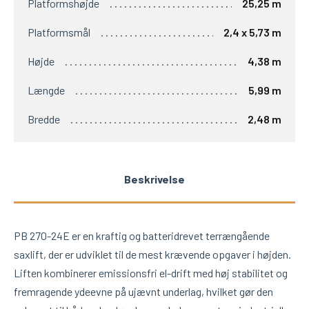
Platformshøjde
25,25 m
Platformsmål
2,4 x 5,73 m
Højde
4,38 m
Længde
5,99 m
Bredde
2,48 m
Beskrivelse
PB 270-24E er en kraftig og batteridrevet terrængående
saxlift, der er udviklet til de mest krævende opgaver i højden.
Liften kombinerer emissionsfri el-drift med høj stabilitet og
fremragende ydeevne på ujævnt underlag, hvilket gør den