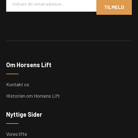
m
TILMELD
a
i
l
*
Om Horsens Lift
Kontakt os
Historien om Horsens Lift
Nyttige Sider
Vores lifte