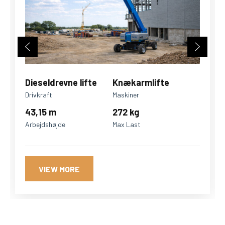
Dieseldrevne lifte
Knækarmlifte
Drivkraft
Maskiner
43,15 m
272 kg
Arbejdshøjde
Max Last
VIEW MORE