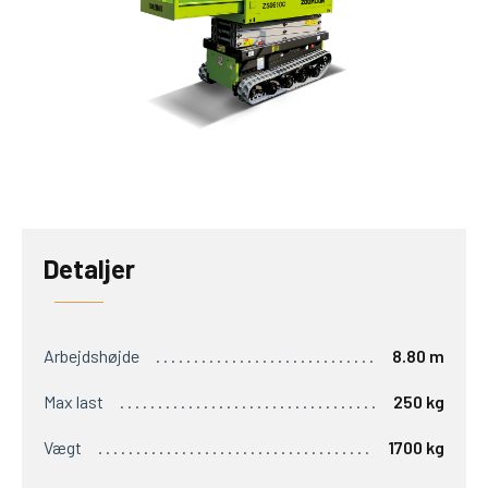
Detaljer
Arbejdshøjde
8.80 m
Max last
250 kg
Vægt
1700 kg