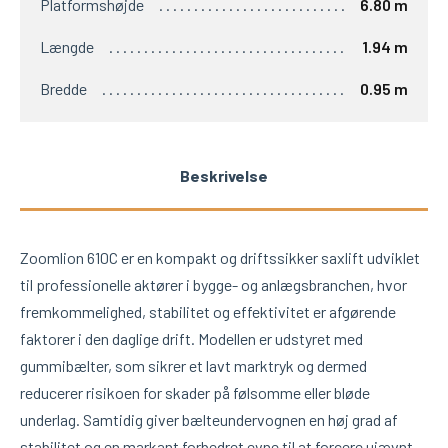
Platformshøjde
6.80 m
Længde
1.94 m
Bredde
0.95 m
Beskrivelse
Zoomlion 610C er en kompakt og driftssikker saxlift udviklet
til professionelle aktører i bygge- og anlægsbranchen, hvor
fremkommelighed, stabilitet og effektivitet er afgørende
faktorer i den daglige drift. Modellen er udstyret med
gummibælter, som sikrer et lavt marktryk og dermed
reducerer risikoen for skader på følsomme eller bløde
underlag. Samtidig giver bælteundervognen en høj grad af
stabilitet og en markant forbedret evne til at forcere ujævnt