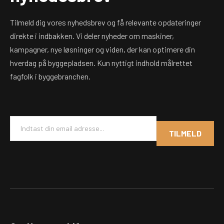
Tilmeld dig vores nyhedsbrev og få relevante opdateringer
direkte i indbakken. Vi deler nyheder om maskiner,
kampagner, nye løsninger og viden, der kan optimere din
hverdag på byggepladsen. Kun nyttigt indhold målrettet
fagfolk i byggebranchen.
E
m
TILMELD
a
i
l
*