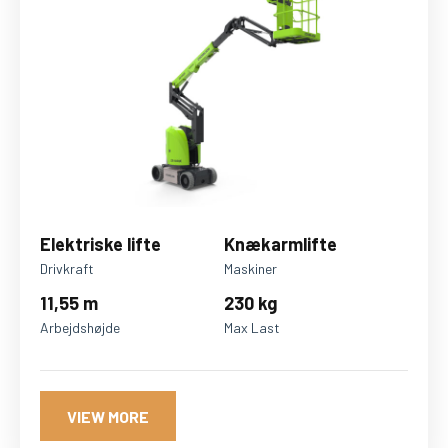
Elektriske lifte
Knækarmlifte
Drivkraft
Maskiner
11,55 m
230 kg
Arbejdshøjde
Max Last
VIEW MORE