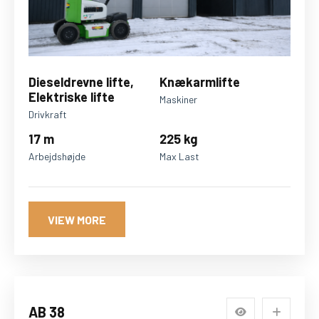
Dieseldrevne lifte,
Knækarmlifte
Elektriske lifte
Maskiner
Drivkraft
17 m
225 kg
Arbejdshøjde
Max Last
VIEW MORE
AB 38