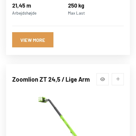
21,45 m
250 kg
Arbejdshøjde
Max Last
VIEW MORE
Zoomlion ZT 24,5 / Lige Arm