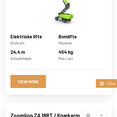
Elektriske lifte
Bomlifte
Drivkraft
Maskiner
24,4 m
454 kg
Arbejdshøjde
Max Last
VIEW MORE
Filter
Zoomlion ZA 18RT / Knækarm