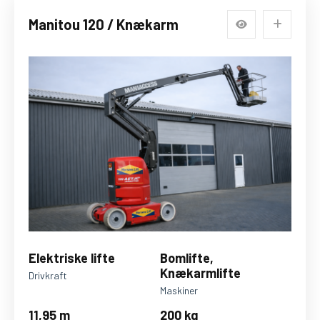
Manitou 120 / Knækarm
Elektriske lifte
Bomlifte,
Knækarmlifte
Drivkraft
Maskiner
11,95 m
200 kg