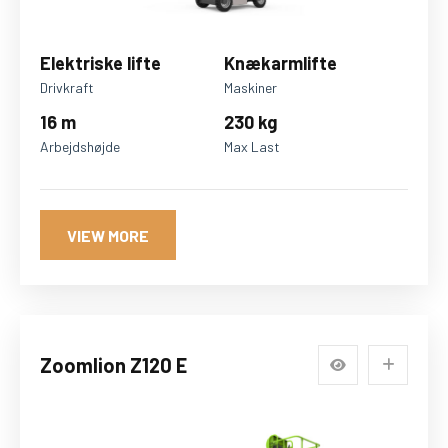
Elektriske lifte
Knækarmlifte
Drivkraft
Maskiner
16 m
230 kg
Arbejdshøjde
Max Last
VIEW MORE
Zoomlion Z120 E