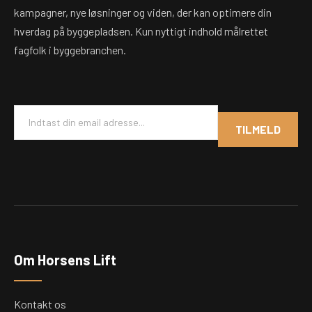
kampagner, nye løsninger og viden, der kan optimere din
hverdag på byggepladsen. Kun nyttigt indhold målrettet
fagfolk i byggebranchen.
E
m
TILMELD
a
i
l
*
Om Horsens Lift
Kontakt os