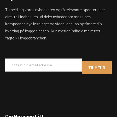
Tilmeld dig vores nyhedsbrev og få relevante opdateringer
direkte i indbakken. Vi deler nyheder om maskiner,
kampagner, nye løsninger og viden, der kan optimere din
hverdag på byggepladsen. Kun nyttigt indhold målrettet
fagfolk i byggebranchen.
E
m
TILMELD
a
i
l
*
Om Horsens Lift