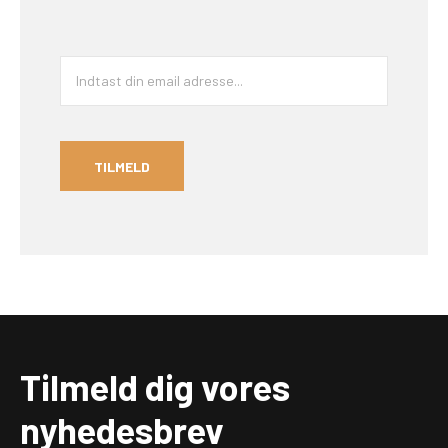
E
m
a
i
l
*
TILMELD
Tilmeld dig vores
nyhedesbrev