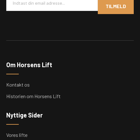
m
TILMELD
a
i
l
*
Om Horsens Lift
Kontakt os
Historien om Horsens Lift
Nyttige Sider
Vores lifte