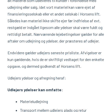
alt materiel som udleveres til kunder i forbindelse med
udlejning eller salg, idet vort materiel kan være ejet af
finansieringsselskab eller et andet selskab i Horsens lift.
Således kan materiel ikke skifte ejer før indfrielse af evt.
restgæld er indgået ligesom alle ydelser skal være fuldt og
rettidigt betalt. Nærværende lejebetingelser gælder for alle
aftaler om udlejning og ydelser, der præsteres af udlejer.
Endvidere gælder udlejers seneste prisliste. Afvigelser er
kun gældende, hvis de er skriftligt vedtaget for den enkelte
opgave, og dermed godkendt af Horsens lift.
Udlejers ydelser og afregning heraf:
Udlejers ydelser kan omfatte:
Materieludlejning
Transport mellem udlejers plads og retur