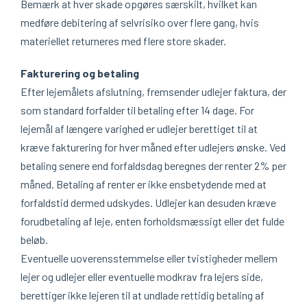
Bemærk at hver skade opgøres særskilt, hvilket kan
medføre debitering af selvrisiko over flere gang, hvis
materiellet returneres med flere store skader.
Fakturering og betaling
Efter lejemålets afslutning, fremsender udlejer faktura, der
som standard forfalder til betaling efter 14 dage. For
lejemål af længere varighed er udlejer berettiget til at
kræve fakturering for hver måned efter udlejers ønske. Ved
betaling senere end forfaldsdag beregnes der renter 2% per
måned. Betaling af renter er ikke ensbetydende med at
forfaldstid dermed udskydes. Udlejer kan desuden kræve
forudbetaling af leje, enten forholdsmæssigt eller det fulde
beløb.
Eventuelle uoverensstemmelse eller tvistigheder mellem
lejer og udlejer eller eventuelle modkrav fra lejers side,
berettiger ikke lejeren til at undlade rettidig betaling af