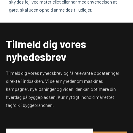
skyldes fejl ved materiellet eller har med anvendelsen at
gøre, skal uden ophold anmeldes til udlejer.
Tilmeld dig vores
nyhedesbrev
Tilmeld dig vores nyhedsbrev og få relevante opdateringer
direkte i indbakken. Vi deler nyheder om maskiner,
kampagner, nye løsninger og viden, der kan optimere din
hverdag på byggepladsen. Kun nyttigt indhold målrettet
fagfolk i byggebranchen.
E