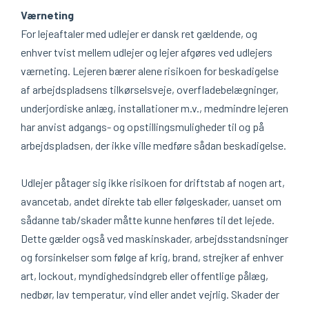
Værneting
For lejeaftaler med udlejer er dansk ret gældende, og
enhver tvist mellem udlejer og lejer afgøres ved udlejers
værneting. Lejeren bærer alene risikoen for beskadigelse
af arbejdspladsens tilkørselsveje, overfladebelægninger,
underjordiske anlæg, installationer m.v., medmindre lejeren
har anvist adgangs- og opstillingsmuligheder til og på
arbejdspladsen, der ikke ville medføre sådan beskadigelse.
Udlejer påtager sig ikke risikoen for driftstab af nogen art,
avancetab, andet direkte tab eller følgeskader, uanset om
sådanne tab/skader måtte kunne henføres til det lejede.
Dette gælder også ved maskinskader, arbejdsstandsninger
og forsinkelser som følge af krig, brand, strejker af enhver
art, lockout, myndighedsindgreb eller offentlige pålæg,
nedbør, lav temperatur, vind eller andet vejrlig. Skader der