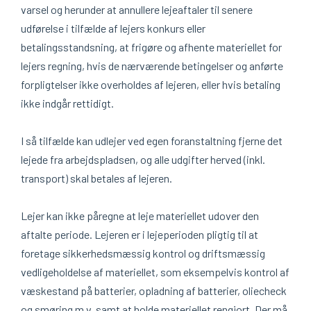
varsel og herunder at annullere lejeaftaler til senere
udførelse i tilfælde af lejers konkurs eller
betalingsstandsning, at frigøre og afhente materiellet for
lejers regning, hvis de nærværende betingelser og anførte
forpligtelser ikke overholdes af lejeren, eller hvis betaling
ikke indgår rettidigt.
I så tilfælde kan udlejer ved egen foranstaltning fjerne det
lejede fra arbejdspladsen, og alle udgifter herved (inkl.
transport) skal betales af lejeren.
Lejer kan ikke påregne at leje materiellet udover den
aftalte periode. Lejeren er i lejeperioden pligtig til at
foretage sikkerhedsmæssig kontrol og driftsmæssig
vedligeholdelse af materiellet, som eksempelvis kontrol af
væskestand på batterier, opladning af batterier, oliecheck
og smøring m.v. samt at holde materiellet rengjort. Der må