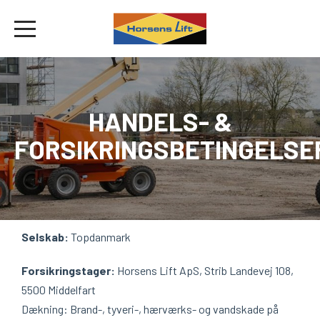
HANDELS- &
FORSIKRINGSBETINGELSE
Selskab:
Topdanmark
Forsikringstager:
Horsens Lift ApS, Strib Landevej 108,
5500 Middelfart
Dækning: Brand-, tyveri-, hærværks- og vandskade på