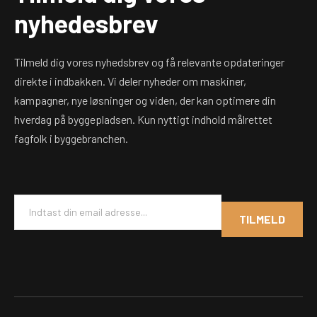
nyhedesbrev
Tilmeld dig vores nyhedsbrev og få relevante opdateringer
direkte i indbakken. Vi deler nyheder om maskiner,
kampagner, nye løsninger og viden, der kan optimere din
hverdag på byggepladsen. Kun nyttigt indhold målrettet
fagfolk i byggebranchen.
E
m
TILMELD
a
i
l
*