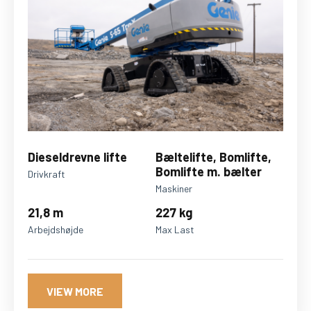
Dieseldrevne lifte
Bæltelifte, Bomlifte,
Bomlifte m. bælter
Drivkraft
Maskiner
21,8 m
227 kg
Arbejdshøjde
Max Last
VIEW MORE