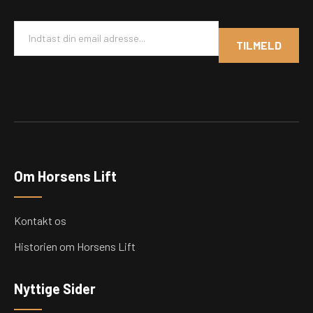
E
m
TILMELD
a
i
l
*
Om Horsens Lift
Kontakt os
Historien om Horsens Lift
Nyttige Sider