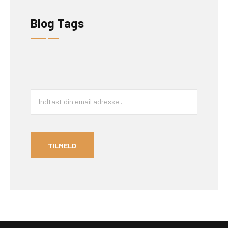
Blog Tags
E
m
a
i
l
*
TILMELD