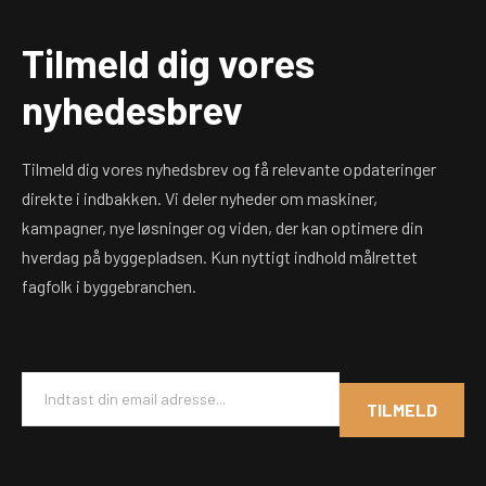
Tilmeld dig vores
nyhedesbrev
Tilmeld dig vores nyhedsbrev og få relevante opdateringer
direkte i indbakken. Vi deler nyheder om maskiner,
kampagner, nye løsninger og viden, der kan optimere din
hverdag på byggepladsen. Kun nyttigt indhold målrettet
fagfolk i byggebranchen.
E
m
TILMELD
a
i
l
*