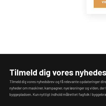
VI
Tilmeld dig vores nyhede
Tilmeld dig vores nyhedsbrev og få relevante opdateringer dire
nyheder om maskiner, kampagner, nye løsninger og viden, der
byggepladsen. Kun nyttigt indhold målrettet fagfolk i byggebr