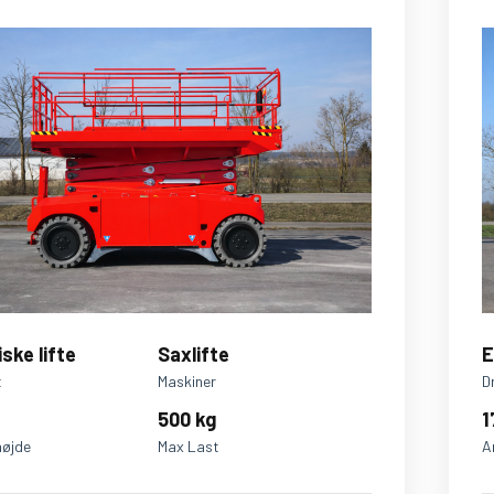
iske lifte
Saxlifte
E
t
Maskiner
D
500 kg
1
højde
Max Last
A