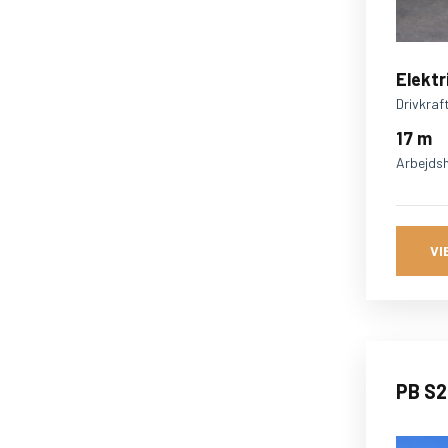
Elektr
Drivkraf
17 m
Arbejds
VI
PB S