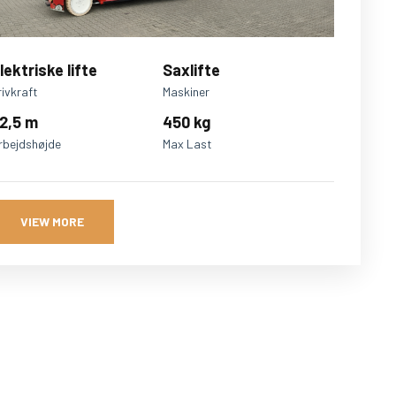
lektriske lifte
Saxlifte
rivkraft
Maskiner
2,5 m
450 kg
rbejdshøjde
Max Last
VIEW MORE