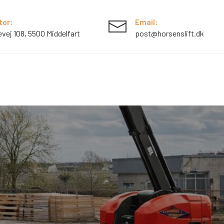
tor:
Email:
evej 108, 5500 Middelfart
post@horsenslift.dk