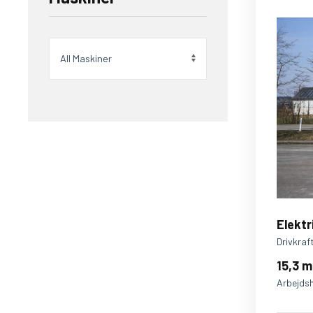
Elektr
Drivkraf
15,3 m
Arbejds