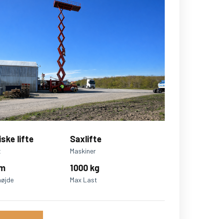
iske lifte
Saxlifte
t
Maskiner
 m
1000 kg
højde
Max Last