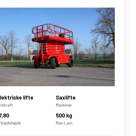
lektriske lifte
Saxlifte
rivkraft
Maskiner
7,80
500 kg
rbejdshøjde
Max Last