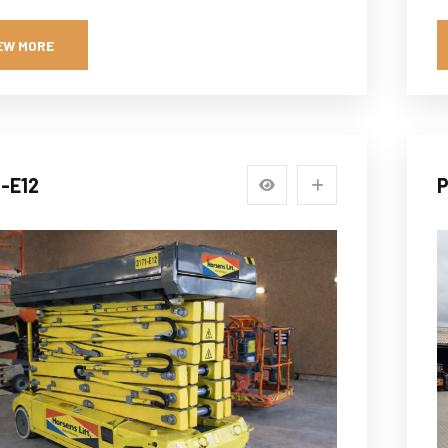
EW MORE
1-E12
P