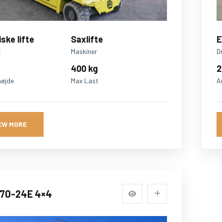
iske lifte
Saxlifte
E
t
Maskiner
D
400 kg
2
højde
Max Last
A
EW MORE
270-24E 4×4