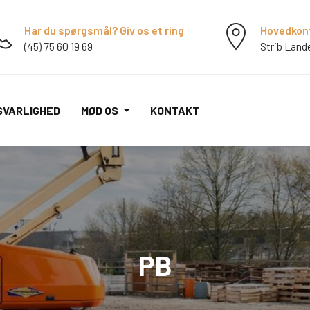
Har du spørgsmål? Giv os et ring
Hovedkon
(45) 75 60 19 69
Strib Land
SVARLIGHED
MØD OS
KONTAKT
PB